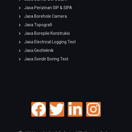
Jasa Perizinan SIP & SIPA
Jasa Borehole Camera
Jasa Topografi
Jasa Borepile Konstruksi
Jasa Electrical Logging Test
Jasa Geolteknik
Jasa Sondir Boring Test
F
T
L
I
a
w
i
n
c
i
n
s